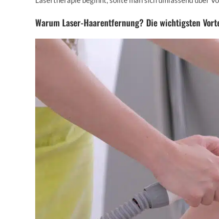
Lasertherapie beginnt, sollte man sich umfassend über Vo
Warum Laser-Haarentfernung? Die wichtigsten Vorte