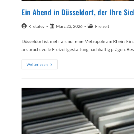
Ein Abend in Düsseldorf, der Ihre Si
Beitrags-
Beitrag
Beitrags-
Kretatev
März 23, 2026
Freizeit
Autor:
veröffentlicht:
Kategorie:
Düsseldorf ist mehr als nur eine Metropole am Rhein. Ein
anspruchsvolle Freizeitgestaltung nachhaltig prägen. Be
Ein
Weiterlesen
Abend
In
Düsseldorf,
Der
Ihre
Sicht
Auf
Die
Stadt
Für
Immer
Verändert