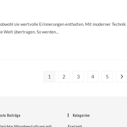
, obwohl sie wertvolle Erinnerungen enthalten. Mit moderner Technik
tale Welt übertragen. So werden…
1
2
3
4
5
Geh
este Beiträge
Kategorien
eleichte Wandgestaltung mit
Freizeit