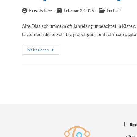
Beitrags-
Beitrag
Beitrags-
Kreativ Idee
Februar 2, 2026
Freizeit
Autor:
veröffentlicht:
Kategorie:
Alte Dias schlummern oft jahrelang unbeachtet in Kisten
lassen sich diese Schätze jedoch ganz einfach in die digi
Dias
Weiterlesen
Digitalisieren
–
Erinnerungen
Retten
Und
Neu
Erleben
Neu
Pfleg