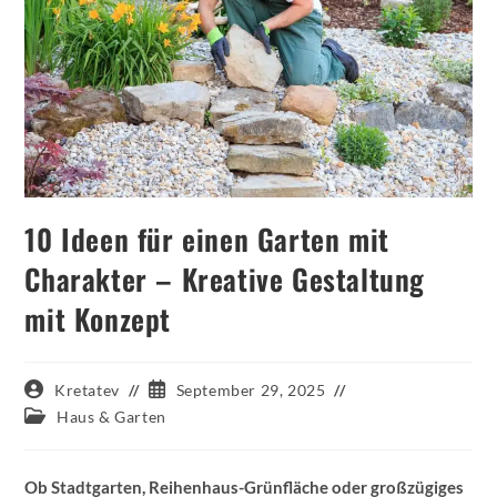
10 Ideen für einen Garten mit
Charakter – Kreative Gestaltung
mit Konzept
Beitrags-
Beitrag
Kretatev
September 29, 2025
Autor:
veröffentlicht:
Beitrags-
Haus & Garten
Kategorie:
Ob Stadtgarten, Reihenhaus-Grünfläche oder großzügiges